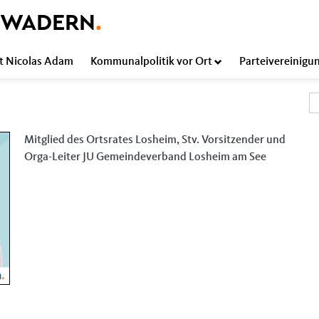
-WADERN
.
t Nicolas Adam
Kommunalpolitik vor Ort
Parteivereinigu
S
S
Mitglied des Ortsrates Losheim, Stv. Vorsitzender und
Orga-Leiter JU Gemeindeverband Losheim am See