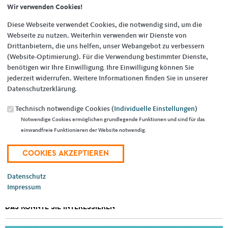
Wir verwenden Cookies!
Diese Webseite verwendet Cookies, die notwendig sind, um die
Webseite zu nutzen. Weiterhin verwenden wir Dienste von
27.02.2026
Drittanbietern, die uns helfen, unser Webangebot zu verbessern
(Website-Optimierung). Für die Verwendung bestimmter Dienste,
Einladung zur offenen Diskussionsrunde
am 11.03.2026 in der
benötigen wir Ihre Einwilligung. Ihre Einwilligung können Sie
Mettlacher Abtei Brauerei.
jederzeit widerrufen. Weitere Informationen finden Sie in unserer
Datenschutzerklärung.
Philip Hoffmann, MdB, und Caroline Bosbach, MdB, freuen sich auf
Technisch notwendige Cookies (
Individuelle Einstellungen
)
eiunen offenen Austausch, spannende Gespräche und Fragen rund um
Notwendige Cookies ermöglichen grundlegende Funktionen und sind für das
die Bundespolitik und Berlin.
einwandfreie Funktionieren der Website notwendig.
Anmeldung erforderlich:
Bitte per E-Mail an
merzig-wadern@saar.cdu.de
Datenschutz
Suchformular
Suche
Impressum
DAS KÖNNTE SIE INTERESSIEREN